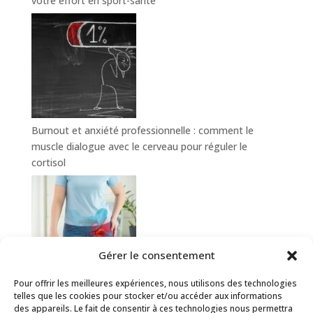
votre effort en sport-santé
Burnout et anxiété professionnelle : comment le
muscle dialogue avec le cerveau pour réguler le
cortisol
Gérer le consentement
Pour offrir les meilleures expériences, nous utilisons des technologies
Hanche douloureuse : comment le sport-santé aide à
telles que les cookies pour stocker et/ou accéder aux informations
prévenir et soulager la coxalgie
des appareils. Le fait de consentir à ces technologies nous permettra