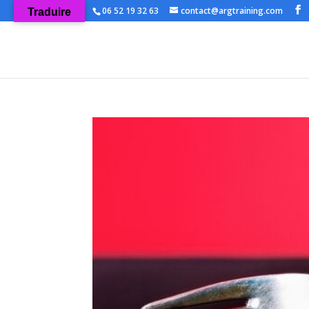
06 52 19 32 63
contact@argtraining.com
Traduire