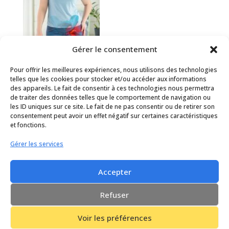
Gérer le consentement
Pour offrir les meilleures expériences, nous utilisons des technologies
Hanche douloureuse : comment le sport-santé aide à
telles que les cookies pour stocker et/ou accéder aux informations
prévenir et soulager la coxalgie
des appareils. Le fait de consentir à ces technologies nous permettra
de traiter des données telles que le comportement de navigation ou
les ID uniques sur ce site. Le fait de ne pas consentir ou de retirer son
consentement peut avoir un effet négatif sur certaines caractéristiques
et fonctions.
Conditions générales d’utilisation
Gérer les services
Politique de cookies (UE)
Accepter
Design de
Elegant Themes
| Propulsé par
WordPress
Refuser
Voir les préférences