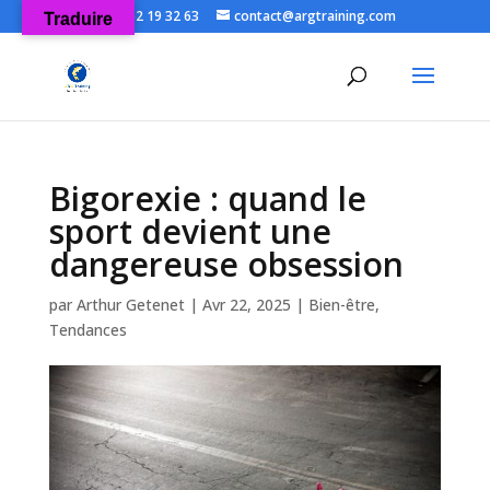
06 52 19 32 63
contact@argtraining.com
Traduire
Ouvrir la
Bigorexie : quand le
sport devient une
dangereuse obsession
par
Arthur Getenet
|
Avr 22, 2025
|
Bien-être
,
Tendances