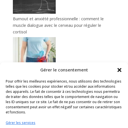
Burnout et anxiété professionnelle : comment le
muscle dialogue avec le cerveau pour réguler le
cortisol
Gérer le consentement
Pour offrir les meilleures expériences, nous utilisons des technologies
Hanche douloureuse : comment le sport-santé aide à
telles que les cookies pour stocker et/ou accéder aux informations
prévenir et soulager la coxalgie
des appareils. Le fait de consentir à ces technologies nous permettra
de traiter des données telles que le comportement de navigation ou
les ID uniques sur ce site. Le fait de ne pas consentir ou de retirer son
consentement peut avoir un effet négatif sur certaines caractéristiques
et fonctions.
Conditions générales d’utilisation
Gérer les services
Politique de cookies (UE)