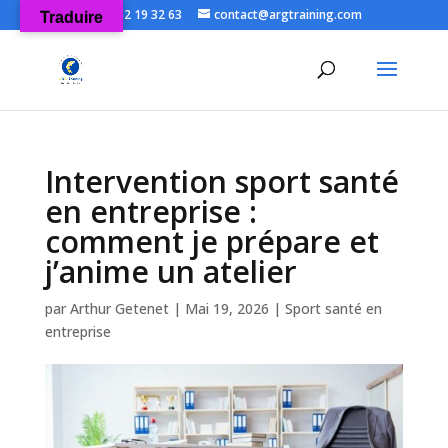
06 52 19 32 63
contact@argtraining.com
Traduire
Ouvrir la
Intervention sport santé
en entreprise :
comment je prépare et
j’anime un atelier
par
Arthur Getenet
|
Mai 19, 2026
|
Sport santé en
entreprise