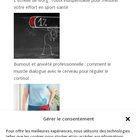
L’Échelle de Borg : l’outil indispensable pour mesurer
votre effort en sport-santé
Burnout et anxiété professionnelle : comment le
muscle dialogue avec le cerveau pour réguler le
cortisol
Gérer le consentement
Pour offrir les meilleures expériences, nous utilisons des technologies
Hanche douloureuse : comment le sport-santé aide à
telles que les cookies pour stocker et/ou accéder aux informations