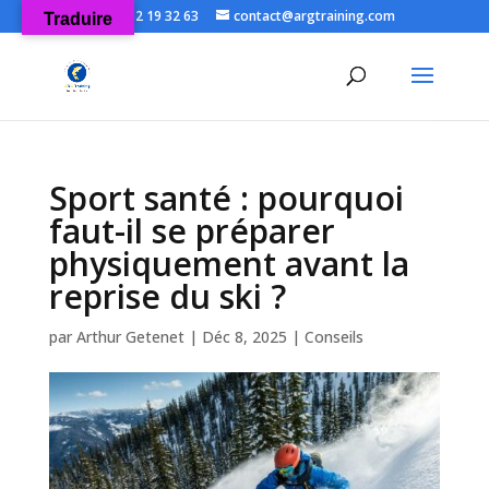
06 52 19 32 63
contact@argtraining.com
Traduire
Ouvrir la
Sport santé : pourquoi
faut-il se préparer
physiquement avant la
reprise du ski ?
par
Arthur Getenet
|
Déc 8, 2025
|
Conseils