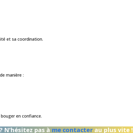
ité et sa coordination.
 de manière :
de bouger en confiance.
 ? N’hésitez pas à
me contacter
au plus vite !