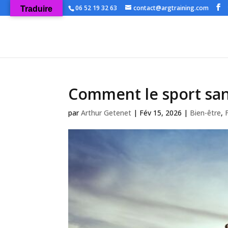
06 52 19 32 63
contact@argtraining.com
Traduire
Comment le sport sant
par
Arthur Getenet
|
Fév 15, 2026
|
Bien-être
,