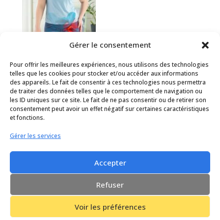
Gérer le consentement
Pour offrir les meilleures expériences, nous utilisons des technologies
Hanche douloureuse : comment le sport-santé aide à
telles que les cookies pour stocker et/ou accéder aux informations
prévenir et soulager la coxalgie
des appareils. Le fait de consentir à ces technologies nous permettra
de traiter des données telles que le comportement de navigation ou
les ID uniques sur ce site. Le fait de ne pas consentir ou de retirer son
consentement peut avoir un effet négatif sur certaines caractéristiques
et fonctions.
Conditions générales d’utilisation
Gérer les services
Politique de cookies (UE)
Accepter
Design de
Elegant Themes
| Propulsé par
WordPress
Refuser
Voir les préférences