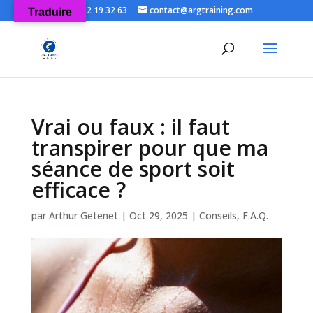
06 52 19 32 63
contact@argtraining.com
Traduire
Ouvrir la
Vrai ou faux : il faut
transpirer pour que ma
séance de sport soit
efficace ?
par
Arthur Getenet
|
Oct 29, 2025
|
Conseils
,
F.A.Q.