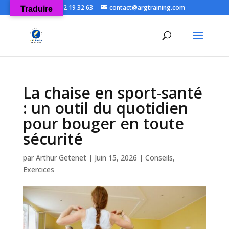
06 52 19 32 63
contact@argtraining.com
Traduire
Ouvrir la
La chaise en sport-santé
: un outil du quotidien
pour bouger en toute
sécurité
par
Arthur Getenet
|
Juin 15, 2026
|
Conseils
,
Exercices