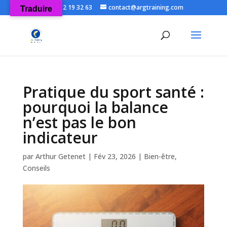
06 52 19 32 63
contact@argtraining.com
Traduire
Ouvrir la
Pratique du sport santé :
pourquoi la balance
n’est pas le bon
indicateur
par
Arthur Getenet
|
Fév 23, 2026
|
Bien-être
,
Conseils